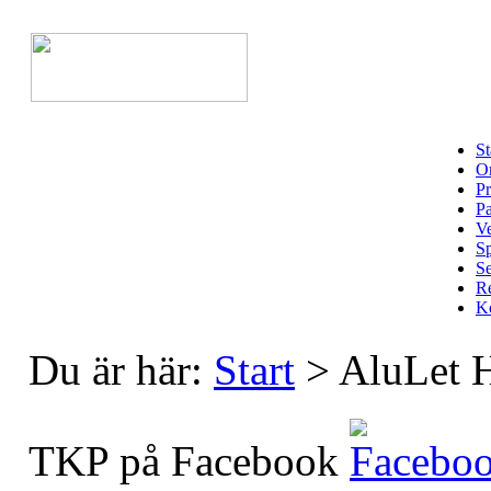
St
Om
Pr
Pa
Ve
Sp
Se
Re
Ko
Du är här:
Start
>
AluLet
TKP på Facebook