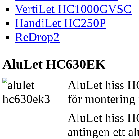
VertiLet HC1000GVSC
HandiLet HC250P
ReDrop2
AluLet HC630EK
AluLet hiss H
för montering 
AluLet hiss H
antingen ett a