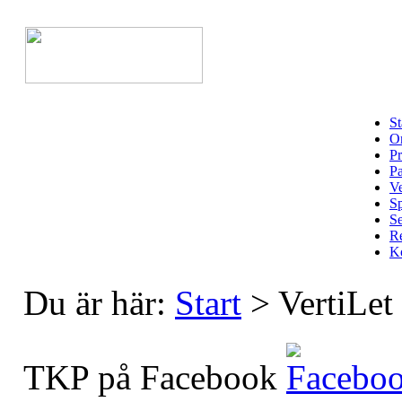
St
Om
Pr
Pa
Ve
Sp
Se
Re
Ko
Du är här:
Start
>
VertiL
TKP på Facebook