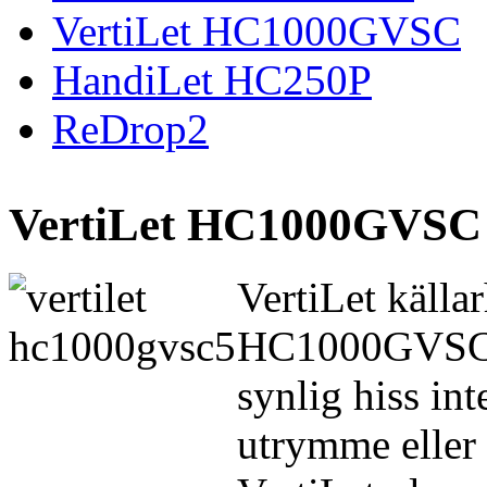
VertiLet HC1000GVSC
HandiLet HC250P
ReDrop2
VertiLet HC1000GVSC
VertiLet källa
HC1000GVSC är
synlig hiss int
utrymme eller 