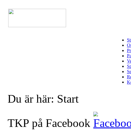
St
Om
Pr
Pa
Ve
Sp
Se
Re
Ko
Du är här:
Start
TKP på Facebook