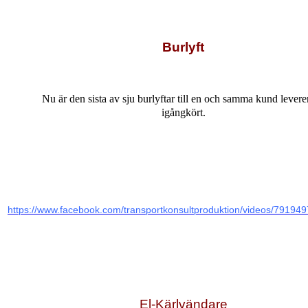
Burlyft
Nu är den sista av sju burlyftar till en och samma kund levere
igångkört.
https://www.facebook.com/transportkonsultproduktion/videos/79194
El-Kärlvändare